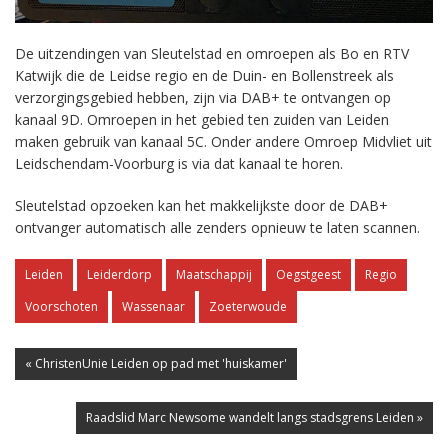
De uitzendingen van Sleutelstad en omroepen als Bo en RTV
Katwijk die de Leidse regio en de Duin- en Bollenstreek als
verzorgingsgebied hebben, zijn via DAB+ te ontvangen op
kanaal 9D. Omroepen in het gebied ten zuiden van Leiden
maken gebruik van kanaal 5C. Onder andere Omroep Midvliet uit
Leidschendam-Voorburg is via dat kanaal te horen.
Sleutelstad opzoeken kan het makkelijkste door de DAB+
ontvanger automatisch alle zenders opnieuw te laten scannen.
Leiden
Leiderdorp
Maatschappij
Oegstgeest
Regio
Voorschoten
Wassenaar
Zoeterwoude
« ChristenUnie Leiden op pad met 'huiskamer'
Raadslid Marc Newsome wandelt langs stadsgrens Leiden »