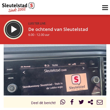
LUISTER LIVE:
De ochtend van Sleutelstad
6.00 - 12.00 uur
STRAKS:
De middag van Sleutelstad
12.00 - 19.00 uur
uur 1 van 0
Vorig uur
Volgend uur
Inklappen
Deel dit bericht!