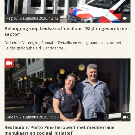
Regio, , 8 augustus 2026, 12:12
1
Belangengroep Leidse coffeeshops: 'Blijf in gesprek met
sector'
De Leidse Vereniging Cannabis Detaillisten vraagt aandacht voor het
Leidse gedoogbeleid. Dat doet de...
Leiden, 7 augustus 2026, 16:56
0
Restaurant Porto Pino heropent met mediterrane
menukaart en sociaal initiatief