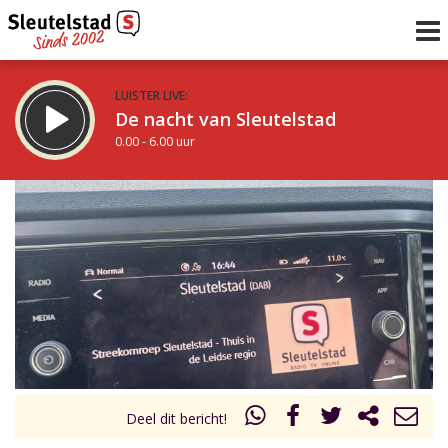
LUISTER LIVE:
De nacht van Sleutelstad
0.00 - 6.00 uur
STRAKS:
De ochtend van Sleutelstad
6.00 - 12.00 uur
uur 1 van 0
Vorig uur
Volgend uur
Inklappen
Deel dit bericht!