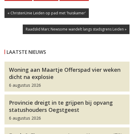
« ChristenUnie Leiden op pad met 'huiskamer'
Raadslid Marc Newsome wandelt langs stadsgrens Leiden »
LAATSTE NIEUWS
Woning aan Maartje Offerspad vier weken
dicht na explosie
6 augustus 2026
Provincie dreigt in te grijpen bij opvang
statushouders Oegstgeest
6 augustus 2026