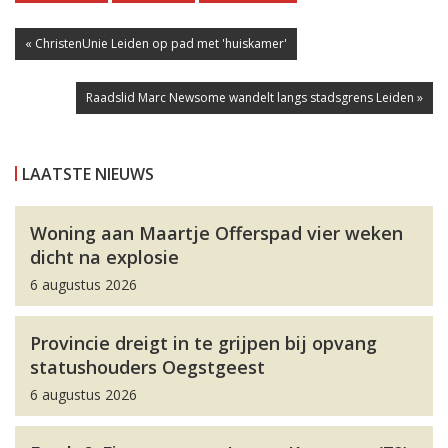
« ChristenUnie Leiden op pad met 'huiskamer'
Raadslid Marc Newsome wandelt langs stadsgrens Leiden »
LAATSTE NIEUWS
Woning aan Maartje Offerspad vier weken
dicht na explosie
6 augustus 2026
Provincie dreigt in te grijpen bij opvang
statushouders Oegstgeest
6 augustus 2026