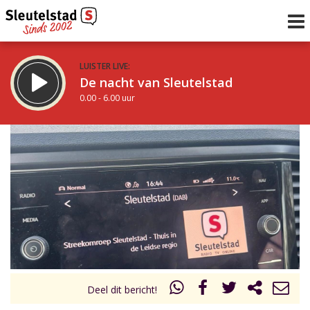
LUISTER LIVE:
De nacht van Sleutelstad
0.00 - 6.00 uur
STRAKS:
De ochtend van Sleutelstad
6.00 - 12.00 uur
uur 1 van 0
Vorig uur
Volgend uur
Inklappen
Deel dit bericht!