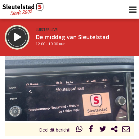
LUISTER LIVE:
De middag van Sleutelstad
12.00 - 19.00 uur
STRAKS:
De avond van Sleutelstad
19.00 - 22.00 uur
uur 1 van 0
Vorig uur
Volgend uur
Inklappen
Deel dit bericht!