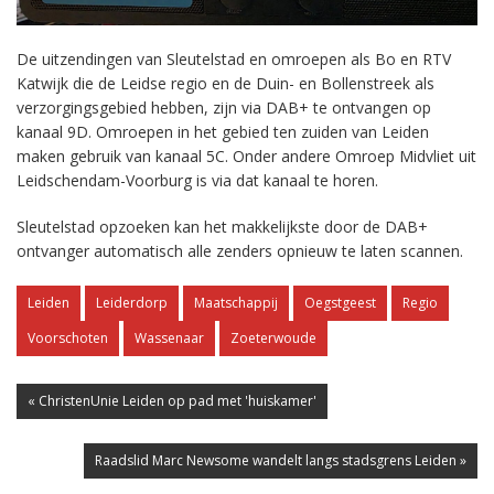
De uitzendingen van Sleutelstad en omroepen als Bo en RTV
Katwijk die de Leidse regio en de Duin- en Bollenstreek als
verzorgingsgebied hebben, zijn via DAB+ te ontvangen op
kanaal 9D. Omroepen in het gebied ten zuiden van Leiden
maken gebruik van kanaal 5C. Onder andere Omroep Midvliet uit
Leidschendam-Voorburg is via dat kanaal te horen.
Sleutelstad opzoeken kan het makkelijkste door de DAB+
ontvanger automatisch alle zenders opnieuw te laten scannen.
Leiden
Leiderdorp
Maatschappij
Oegstgeest
Regio
Voorschoten
Wassenaar
Zoeterwoude
« ChristenUnie Leiden op pad met 'huiskamer'
Raadslid Marc Newsome wandelt langs stadsgrens Leiden »