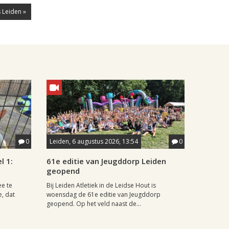
 Leiden »
0
Leiden, 6 augustus 2026, 13:54
0
l 1:
61e editie van Jeugddorp Leiden
geopend
ee te
Bij Leiden Atletiek in de Leidse Hout is
e, dat
woensdag de 61e editie van Jeugddorp
geopend. Op het veld naast de...