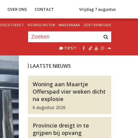
S
OVER ONS
CONTACT
Vrijdag 7 augustus
OEGSTGEEST
·
VOORSCHOTEN
·
WASSENAAR
·
ZOETERWOUDE
TIPS?!
·
Je luistert nu naar
uur 1 van 0
LAATSTE NIEUWS
«
Vorig uur
Volgend uur
»
Woning aan Maartje
Offerspad vier weken dicht
na explosie
6 augustus 2026
Provincie dreigt in te
grijpen bij opvang