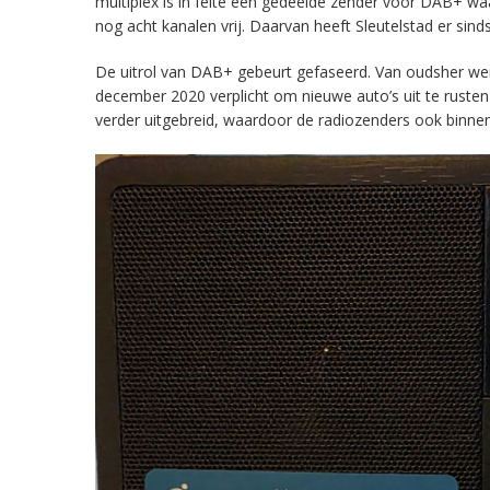
multiplex is in feite een gedeelde zender voor DAB+ w
nog acht kanalen vrij. Daarvan heeft Sleutelstad er sind
De uitrol van DAB+ gebeurt gefaseerd. Van oudsher werd 
december 2020 verplicht om nieuwe auto’s uit te rust
verder uitgebreid, waardoor de radiozenders ook binnens