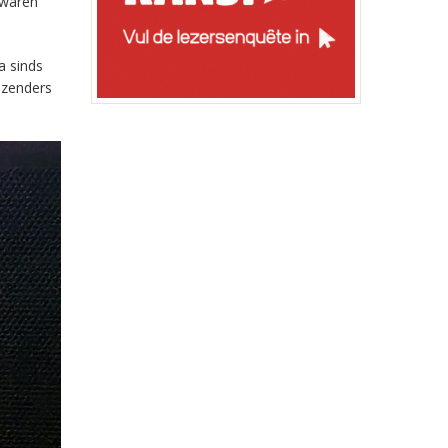
 waren
a sinds
-zenders