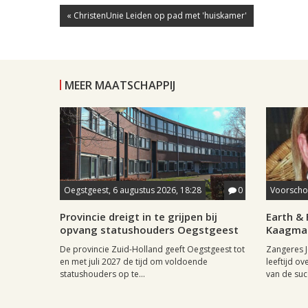
« ChristenUnie Leiden op pad met 'huiskamer'
MEER MAATSCHAPPIJ
Oegstgeest, 6 augustus 2026, 18:28
0
Voorschot
Provincie dreigt in te grijpen bij
Earth & 
opvang statushouders Oegstgeest
Kaagman
De provincie Zuid-Holland geeft Oegstgeest tot
Zangeres J
en met juli 2027 de tijd om voldoende
leeftijd ov
statushouders op te...
van de succ