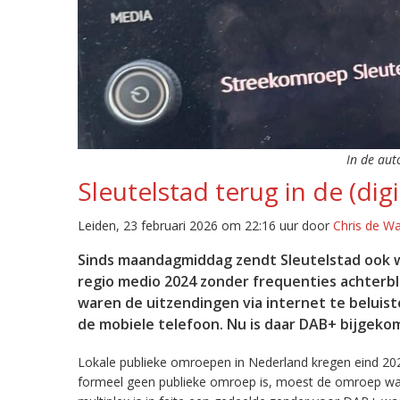
In de aut
Sleutelstad terug in de (digi
Leiden, 23 februari 2026 om 22:16 uur door
Chris de W
Sinds maandagmiddag zendt Sleutelstad ook w
regio medio 2024 zonder frequenties achterb
waren de uitzendingen via internet te beluist
de mobiele telefoon. Nu is daar DAB+ bijgeko
Lokale publieke omroepen in Nederland kregen eind 20
formeel geen publieke omroep is, moest de omroep wacht