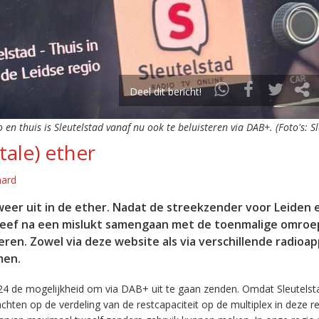
Deel dit bericht!
o en thuis is Sleutelstad vanaf nu ook te beluisteren via DAB+. (Foto's: S
tale) ether
aard
eer uit in de ether. Nadat de streekzender voor Leiden 
leef na een mislukt samengaan met de toenmalige omroep
eren. Zowel via deze website als via verschillende radioa
men.
24 de mogelijkheid om via DAB+ uit te gaan zenden. Omdat Sleutelst
en op de verdeling van de restcapaciteit op de multiplex in deze re