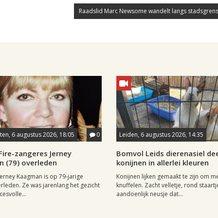
Raadslid Marc Newsome wandelt langs stadsgrens
en, 6 augustus 2026, 18:05
0
Leiden, 6 augustus 2026, 14:35
Fire-zangeres Jerney
Bomvol Leids dierenasiel dee
 (79) overleden
konijnen in allerlei kleuren
erney Kaagman is op 79-jarige
Konijnen lijken gemaakt te zijn om m
erleden. Ze was jarenlang het gezicht
knuffelen. Zacht velletje, rond staartj
esvolle...
aandoenlijk neusje dat...