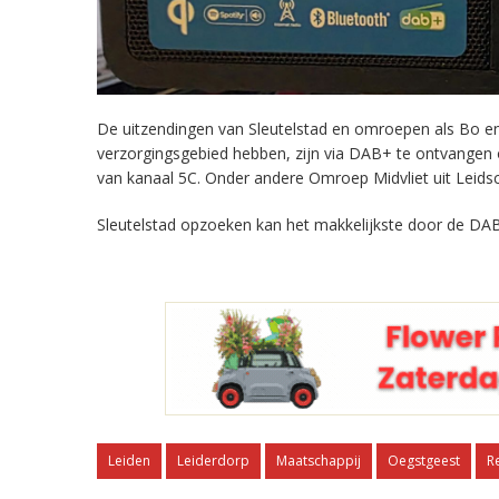
De uitzendingen van Sleutelstad en omroepen als Bo en 
verzorgingsgebied hebben, zijn via DAB+ te ontvangen
van kanaal 5C. Onder andere Omroep Midvliet uit Leids
Sleutelstad opzoeken kan het makkelijkste door de DAB
Leiden
Leiderdorp
Maatschappij
Oegstgeest
R