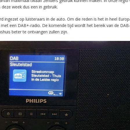
aarvan maximaal twaalf zenders gebruik kunnen maken. In onze regio
s deze week dus een in gebruik.
ingezet op luisteraars in de auto. Om die reden is het in heel Europ
en met een DAB+-radio. De komende tijd wordt het bereik van de DAB
huis beter te ontvangen zullen zijn.