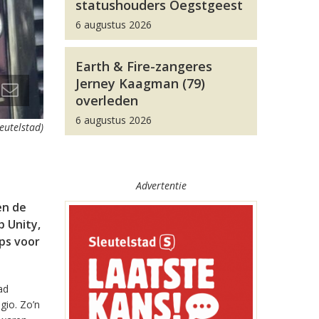
statushouders Oegstgeest
6 augustus 2026
Earth & Fire-zangeres
Jerney Kaagman (79)
overleden
6 augustus 2026
leutelstad)
Advertentie
en de
 Unity,
pps voor
ad
gio. Zo’n