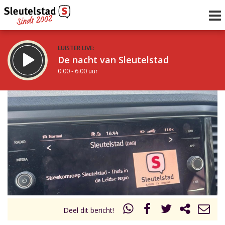
LUISTER LIVE:
De nacht van Sleutelstad
0.00 - 6.00 uur
STRAKS:
De ochtend van Sleutelstad
6.00 - 12.00 uur
uur 1 van 0
Vorig uur
Volgend uur
Inklappen
Deel dit bericht!