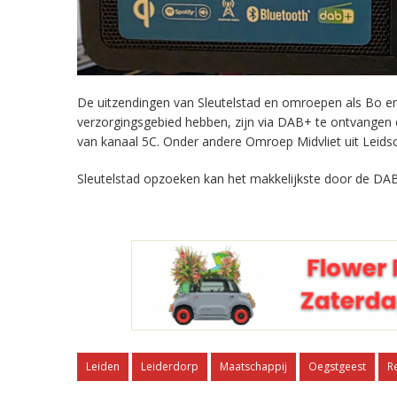
De uitzendingen van Sleutelstad en omroepen als Bo en 
verzorgingsgebied hebben, zijn via DAB+ te ontvangen
van kanaal 5C. Onder andere Omroep Midvliet uit Leids
Sleutelstad opzoeken kan het makkelijkste door de DAB
Leiden
Leiderdorp
Maatschappij
Oegstgeest
R