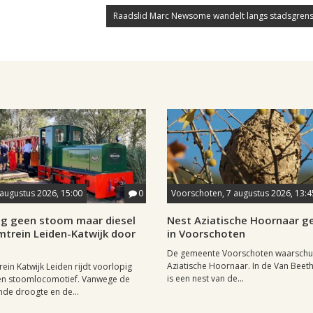
Raadslid Marc Newsome wandelt langs stadsgrens
 augustus 2026, 15:00
0
Voorschoten, 7 augustus 2026, 13:4
ig geen stoom maar diesel
Nest Aziatische Hoornaar 
mtrein Leiden-Katwijk door
in Voorschoten
De gemeente Voorschoten waarschu
Aziatische Hoornaar. In de Van Beet
ein Katwijk Leiden rijdt voorlopig
is een nest van de...
een stoomlocomotief. Vanwege de
de droogte en de...