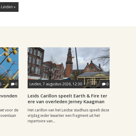
 Leiden »
5
0
Leiden, 7 augustus 2026, 12:30
0
gevonden
Leids Carillon speelt Earth & Fire ter
ere van overleden Jerney Kaagman
wt voor de
Het carillon van het Leidse stadhuis speelt deze
hovenlaan
vrijdag ieder kwartier een fragment uit het
repertoire van...