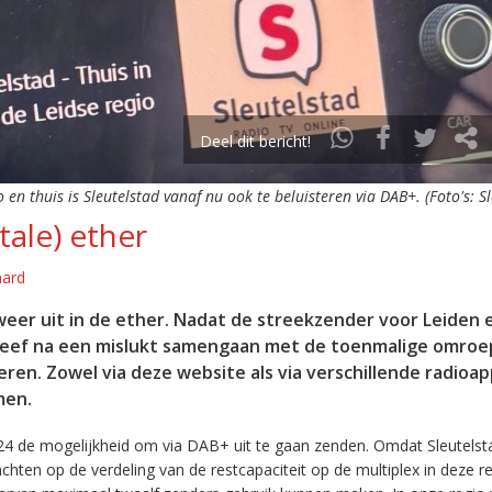
Deel dit bericht!
o en thuis is Sleutelstad vanaf nu ook te beluisteren via DAB+. (Foto's: S
tale) ether
aard
eer uit in de ether. Nadat de streekzender voor Leiden 
leef na een mislukt samengaan met de toenmalige omroep
eren. Zowel via deze website als via verschillende radioa
men.
24 de mogelijkheid om via DAB+ uit te gaan zenden. Omdat Sleutelst
en op de verdeling van de restcapaciteit op de multiplex in deze re