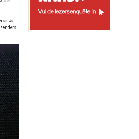
 waren
a sinds
-zenders