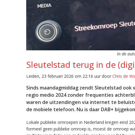
In de aut
Sleutelstad terug in de (digi
Leiden, 23 februari 2026 om 22:16 uur door
Chris de W
Sinds maandagmiddag zendt Sleutelstad ook w
regio medio 2024 zonder frequenties achterb
waren de uitzendingen via internet te beluist
de mobiele telefoon. Nu is daar DAB+ bijgeko
Lokale publieke omroepen in Nederland kregen eind 20
formeel geen publieke omroep is, moest de omroep wacht