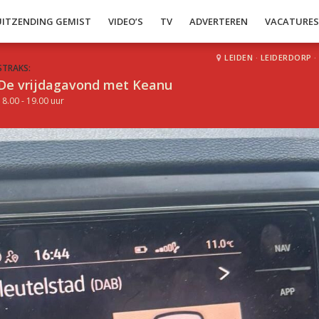
UITZENDING GEMIST
VIDEO’S
TV
ADVERTEREN
VACATURE
LEIDEN
·
LEIDERDORP
·
STRAKS:
De vrijdagavond met Keanu
18.00 - 19.00 uur