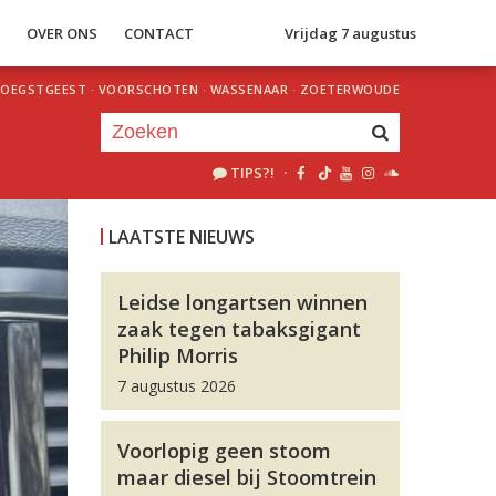
S
OVER ONS
CONTACT
Vrijdag 7 augustus
OEGSTGEEST
·
VOORSCHOTEN
·
WASSENAAR
·
ZOETERWOUDE
TIPS?!
·
Je luistert nu naar
uur 1 van 0
LAATSTE NIEUWS
«
Vorig uur
Volgend uur
»
Leidse longartsen winnen
zaak tegen tabaksgigant
Philip Morris
7 augustus 2026
Voorlopig geen stoom
maar diesel bij Stoomtrein