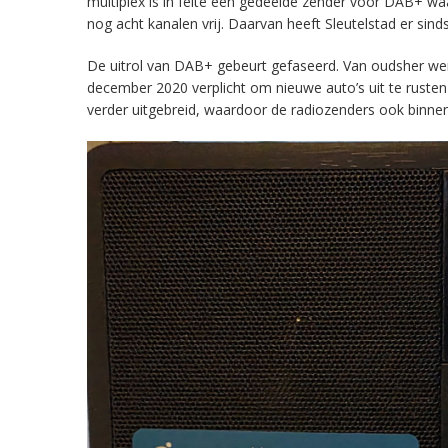
multiplex is in feite een gedeelde zender voor DAB+ w
nog acht kanalen vrij. Daarvan heeft Sleutelstad er sind
De uitrol van DAB+ gebeurt gefaseerd. Van oudsher werd 
december 2020 verplicht om nieuwe auto’s uit te rust
verder uitgebreid, waardoor de radiozenders ook binnens