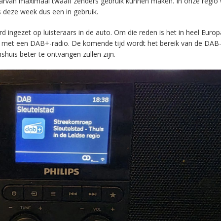
aarvan maximaal twaalf zenders gebruik kunnen maken. In onze regio
s deze week dus een in gebruik.
ingezet op luisteraars in de auto. Om die reden is het in heel Europ
en met een DAB+-radio. De komende tijd wordt het bereik van de DAB
huis beter te ontvangen zullen zijn.