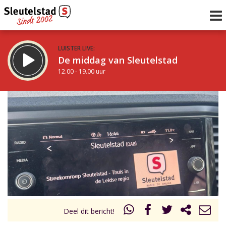
LUISTER LIVE:
De middag van Sleutelstad
12.00 - 19.00 uur
STRAKS:
De avond van Sleutelstad
19.00 - 22.00 uur
uur 1 van 0
Vorig uur
Volgend uur
Inklappen
Deel dit bericht!