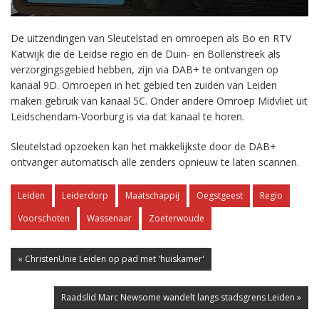
De uitzendingen van Sleutelstad en omroepen als Bo en RTV
Katwijk die de Leidse regio en de Duin- en Bollenstreek als
verzorgingsgebied hebben, zijn via DAB+ te ontvangen op
kanaal 9D. Omroepen in het gebied ten zuiden van Leiden
maken gebruik van kanaal 5C. Onder andere Omroep Midvliet uit
Leidschendam-Voorburg is via dat kanaal te horen.
Sleutelstad opzoeken kan het makkelijkste door de DAB+
ontvanger automatisch alle zenders opnieuw te laten scannen.
Leiden
Leiderdorp
Maatschappij
Oegstgeest
Regio
Voorschoten
Wassenaar
Zoeterwoude
« ChristenUnie Leiden op pad met 'huiskamer'
Raadslid Marc Newsome wandelt langs stadsgrens Leiden »