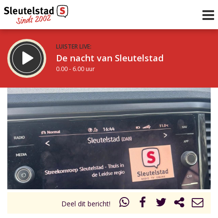
LUISTER LIVE:
De nacht van Sleutelstad
0.00 - 6.00 uur
STRAKS:
De ochtend van Sleutelstad
6.00 - 12.00 uur
uur 1 van 0
Vorig uur
Volgend uur
Inklappen
Deel dit bericht!