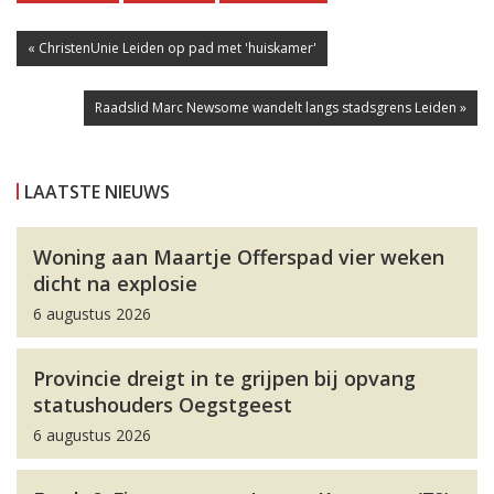
« ChristenUnie Leiden op pad met 'huiskamer'
Raadslid Marc Newsome wandelt langs stadsgrens Leiden »
LAATSTE NIEUWS
Woning aan Maartje Offerspad vier weken
dicht na explosie
6 augustus 2026
Provincie dreigt in te grijpen bij opvang
statushouders Oegstgeest
6 augustus 2026