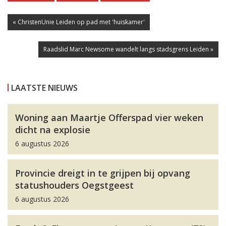
« ChristenUnie Leiden op pad met 'huiskamer'
Raadslid Marc Newsome wandelt langs stadsgrens Leiden »
LAATSTE NIEUWS
Woning aan Maartje Offerspad vier weken
dicht na explosie
6 augustus 2026
Provincie dreigt in te grijpen bij opvang
statushouders Oegstgeest
6 augustus 2026