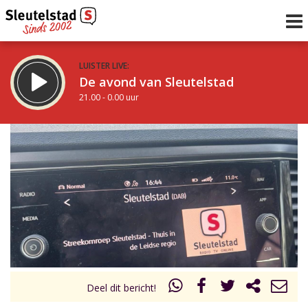
LUISTER LIVE:
De avond van Sleutelstad
21.00 - 0.00 uur
STRAKS:
De nacht van Sleutelstad
0.00 - 6.00 uur
uur 1 van 0
Vorig uur
Volgend uur
Inklappen
Deel dit bericht!