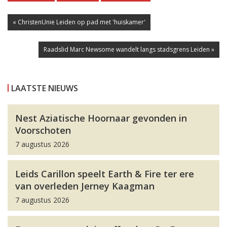
« ChristenUnie Leiden op pad met 'huiskamer'
Raadslid Marc Newsome wandelt langs stadsgrens Leiden »
LAATSTE NIEUWS
Nest Aziatische Hoornaar gevonden in
Voorschoten
7 augustus 2026
Leids Carillon speelt Earth & Fire ter ere
van overleden Jerney Kaagman
7 augustus 2026