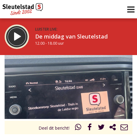
LUISTER LIVE:
De middag van Sleutelstad
12.00 - 18.00 uur
STRAKS:
De vrijdagavond met Keanu
18.00 - 19.00 uur
uur 1 van 0
Vorig uur
Volgend uur
Inklappen
Deel dit bericht!