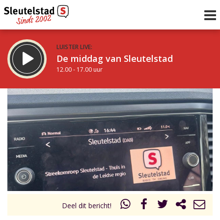
LUISTER LIVE:
De middag van Sleutelstad
12.00 - 17.00 uur
STRAKS:
Sleutelstad 30
17.00 - 19.00 uur
uur 1 van 0
Vorig uur
Volgend uur
Inklappen
Deel dit bericht!