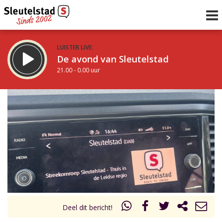
LUISTER LIVE:
De avond van Sleutelstad
21.00 - 0.00 uur
STRAKS:
De nacht van Sleutelstad
0.00 - 6.00 uur
uur 1 van 0
Vorig uur
Volgend uur
Inklappen
Deel dit bericht!