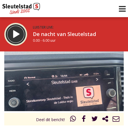
LUISTER LIVE:
De nacht van Sleutelstad
0.00 - 6.00 uur
STRAKS:
De ochtend van Sleutelstad
6.00 - 12.00 uur
uur 1 van 0
Vorig uur
Volgend uur
Inklappen
Deel dit bericht!