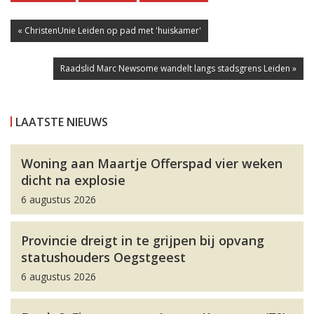
« ChristenUnie Leiden op pad met 'huiskamer'
Raadslid Marc Newsome wandelt langs stadsgrens Leiden »
LAATSTE NIEUWS
Woning aan Maartje Offerspad vier weken
dicht na explosie
6 augustus 2026
Provincie dreigt in te grijpen bij opvang
statushouders Oegstgeest
6 augustus 2026