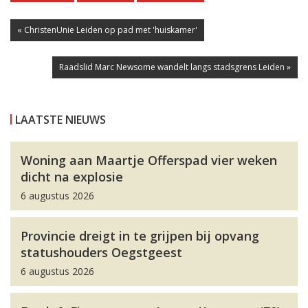
« ChristenUnie Leiden op pad met 'huiskamer'
Raadslid Marc Newsome wandelt langs stadsgrens Leiden »
LAATSTE NIEUWS
Woning aan Maartje Offerspad vier weken
dicht na explosie
6 augustus 2026
Provincie dreigt in te grijpen bij opvang
statushouders Oegstgeest
6 augustus 2026