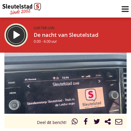
LUISTER LIVE:
De nacht van Sleutelstad
0.00 - 6.00 uur
STRAKS:
De ochtend van Sleutelstad
6.00 - 12.00 uur
uur 1 van 0
Vorig uur
Volgend uur
Inklappen
Deel dit bericht!