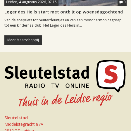
Leiden, 4 augustus 2026, 07:15
0
Leger des Heils start met ontbijt op woensdagochtend
Van de soepfiets tot peuterdeuntjes en van een mondharmonicagroep
tot een kindernaaiclub. Het Leger des Heils in...
Meer Maatschappij
Sleutelstad
Middelstegracht 87A
2312 TT Leiden