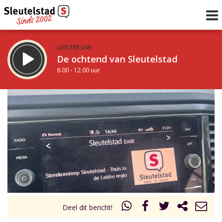
LUISTER LIVE:
De ochtend van Sleutelstad
6.00 - 12.00 uur
STRAKS:
De middag van Sleutelstad
12.00 - 18.00 uur
uur 1 van 0
Vorig uur
Volgend uur
Inklappen
Deel dit bericht!