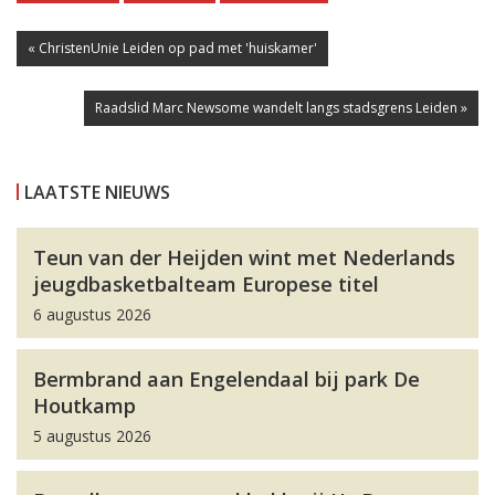
« ChristenUnie Leiden op pad met 'huiskamer'
Raadslid Marc Newsome wandelt langs stadsgrens Leiden »
LAATSTE NIEUWS
Teun van der Heijden wint met Nederlands
jeugdbasketbalteam Europese titel
6 augustus 2026
Bermbrand aan Engelendaal bij park De
Houtkamp
5 augustus 2026