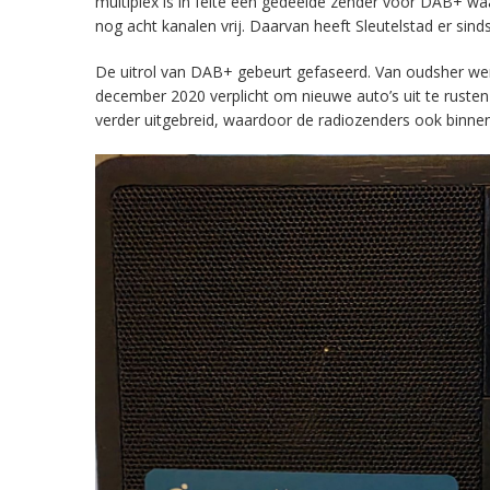
multiplex is in feite een gedeelde zender voor DAB+ w
nog acht kanalen vrij. Daarvan heeft Sleutelstad er sind
De uitrol van DAB+ gebeurt gefaseerd. Van oudsher werd 
december 2020 verplicht om nieuwe auto’s uit te rust
verder uitgebreid, waardoor de radiozenders ook binnens