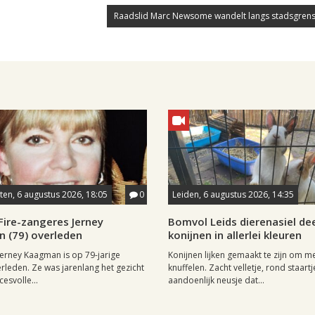
Raadslid Marc Newsome wandelt langs stadsgrens
en, 6 augustus 2026, 18:05
0
Leiden, 6 augustus 2026, 14:35
Fire-zangeres Jerney
Bomvol Leids dierenasiel dee
 (79) overleden
konijnen in allerlei kleuren
erney Kaagman is op 79-jarige
Konijnen lijken gemaakt te zijn om m
erleden. Ze was jarenlang het gezicht
knuffelen. Zacht velletje, rond staartj
esvolle...
aandoenlijk neusje dat...