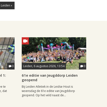
 Leiden »
0
Leiden, 6 augustus 2026, 13:54
0
l 1:
61e editie van Jeugddorp Leiden
geopend
ee te
Bij Leiden Atletiek in de Leidse Hout is
e, dat
woensdag de 61e editie van Jeugddorp
geopend. Op het veld naast de...