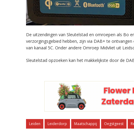
De uitzendingen van Sleutelstad en omroepen als Bo en 
verzorgingsgebied hebben, zijn via DAB+ te ontvangen
van kanaal 5C. Onder andere Omroep Midvliet uit Leids
Sleutelstad opzoeken kan het makkelijkste door de DAB
Leiden
Leiderdorp
Maatschappij
Oegstgeest
R