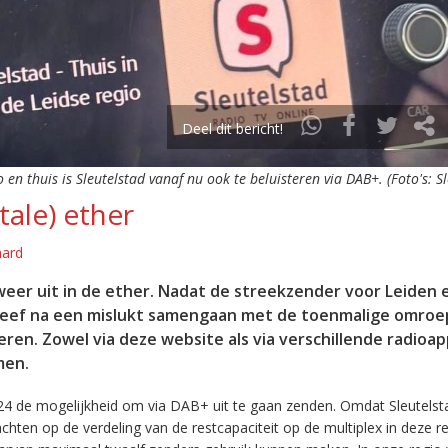
Deel dit bericht!
o en thuis is Sleutelstad vanaf nu ook te beluisteren via DAB+. (Foto's: S
tale) ether
aard
eer uit in de ether. Nadat de streekzender voor Leiden 
leef na een mislukt samengaan met de toenmalige omroep
eren. Zowel via deze website als via verschillende radioa
men.
24 de mogelijkheid om via DAB+ uit te gaan zenden. Omdat Sleutelst
en op de verdeling van de restcapaciteit op de multiplex in deze re