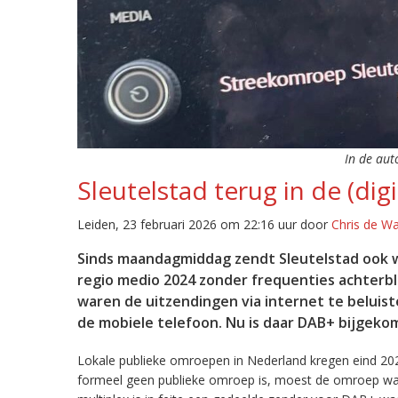
In de aut
Sleutelstad terug in de (digi
Leiden, 23 februari 2026 om 22:16 uur door
Chris de W
Sinds maandagmiddag zendt Sleutelstad ook w
regio medio 2024 zonder frequenties achterb
waren de uitzendingen via internet te beluist
de mobiele telefoon. Nu is daar DAB+ bijgeko
Lokale publieke omroepen in Nederland kregen eind 20
formeel geen publieke omroep is, moest de omroep wacht