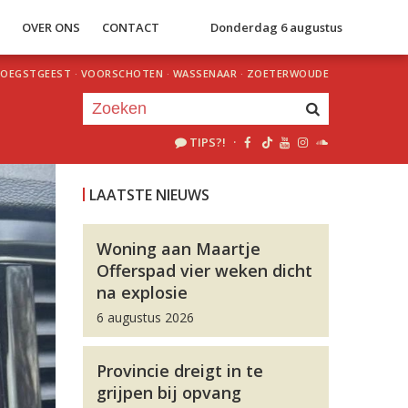
S
OVER ONS
CONTACT
Donderdag 6 augustus
OEGSTGEEST
·
VOORSCHOTEN
·
WASSENAAR
·
ZOETERWOUDE
TIPS?!
·
Je luistert nu naar
uur 1 van 0
LAATSTE NIEUWS
«
Vorig uur
Volgend uur
»
Woning aan Maartje
Offerspad vier weken dicht
na explosie
6 augustus 2026
Provincie dreigt in te
grijpen bij opvang