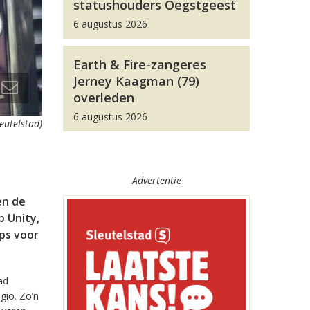
statushouders Oegstgeest
6 augustus 2026
Earth & Fire-zangeres
Jerney Kaagman (79)
overleden
6 augustus 2026
leutelstad)
Advertentie
en de
 Unity,
pps voor
ad
gio. Zo’n