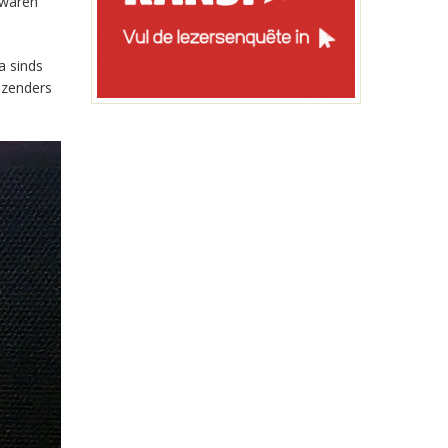
 waren
a sinds
-zenders