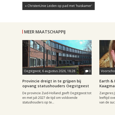
« ChristenUnie Leiden op pad met 'huiskamer'
MEER MAATSCHAPPIJ
Oegstgeest, 6 augustus 2026, 18:28
0
Voorschot
Provincie dreigt in te grijpen bij
Earth & 
opvang statushouders Oegstgeest
Kaagman
De provincie Zuid-Holland geeft Oegstgeest tot
Zangeres J
en met juli 2027 de tijd om voldoende
leeftijd ov
statushouders op te...
van de succ