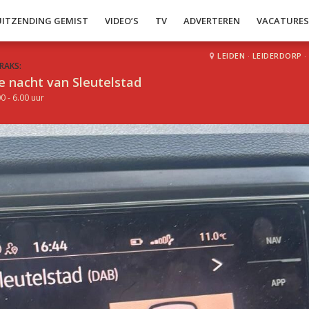
UITZENDING GEMIST
VIDEO’S
TV
ADVERTEREN
VACATURE
LEIDEN
·
LEIDERDORP
·
RAKS:
e nacht van Sleutelstad
0 - 6.00 uur