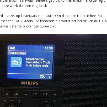
aarvan maximaal twaalf zenders gebruik kunnen maken. In onze regio
s deze week dus een in gebruik.
ingezet op luisteraars in de auto. Om die reden is het in heel Europ
en met een DAB+-radio. De komende tijd wordt het bereik van de DAB
huis beter te ontvangen zullen zijn.