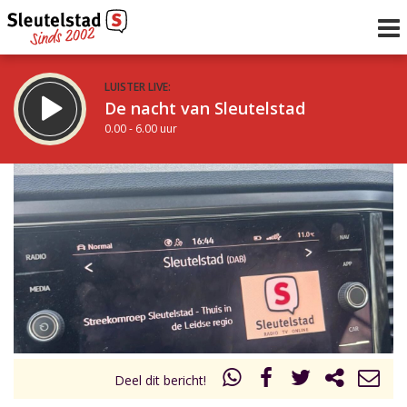
LUISTER LIVE:
De nacht van Sleutelstad
0.00 - 6.00 uur
STRAKS:
De ochtend van Sleutelstad
6.00 - 12.00 uur
uur 1 van 0
Vorig uur
Volgend uur
Inklappen
Deel dit bericht!