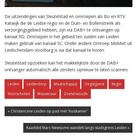
De uitzendingen van Sleutelstad en omroepen als Bo en RTV
Katwijk die de Leidse regio en de Duin- en Bollenstreek als
verzorgingsgebied hebben, zijn via DAB+ te ontvangen op
kanaal 9D. Omroepen in het gebied ten zuiden van Leiden
maken gebruik van kanaal 5C. Onder andere Omroep Midvliet uit
Leidschendam-Voorburg is via dat kanaal te horen.
Sleutelstad opzoeken kan het makkelijkste door de DAB+
ontvanger automatisch alle zenders opnieuw te laten scannen.
Leiden
Leiderdorp
Maatschappij
Oegstgeest
Regio
Voorschoten
Wassenaar
Zoeterwoude
« ChristenUnie Leiden op pad met 'huiskamer'
Raadslid Marc Newsome wandelt langs stadsgrens Leiden »