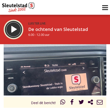
LUISTER LIVE:
De ochtend van Sleutelstad
6.00 - 12.00 uur
STRAKS:
De middag van Sleutelstad
12.00 - 17.00 uur
uur 1 van 0
Vorig uur
Volgend uur
Inklappen
Deel dit bericht!