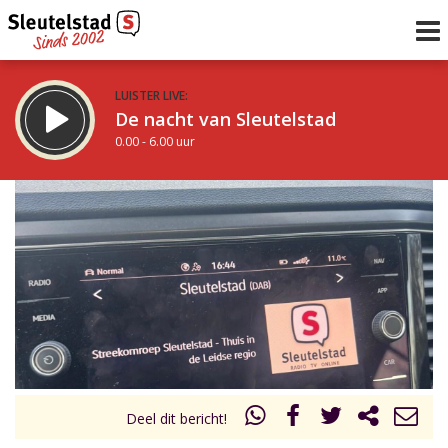
LUISTER LIVE:
De nacht van Sleutelstad
0.00 - 6.00 uur
STRAKS:
De ochtend van Sleutelstad
6.00 - 12.00 uur
uur 1 van 0
Vorig uur
Volgend uur
Inklappen
Deel dit bericht!