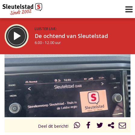
LUISTER LIVE:
De ochtend van Sleutelstad
6.00 - 12.00 uur
STRAKS:
De middag van Sleutelstad
12.00 - 18.00 uur
uur 1 van 0
Vorig uur
Volgend uur
Inklappen
Deel dit bericht!