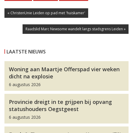
« ChristenUnie Leiden op pad met 'huiskamer'
Raadslid Marc Newsome wandelt langs stadsgrens Leiden »
LAATSTE NIEUWS
Woning aan Maartje Offerspad vier weken
dicht na explosie
6 augustus 2026
Provincie dreigt in te grijpen bij opvang
statushouders Oegstgeest
6 augustus 2026