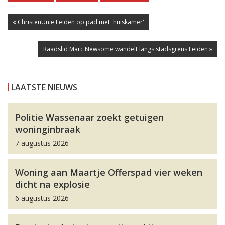
« ChristenUnie Leiden op pad met 'huiskamer'
Raadslid Marc Newsome wandelt langs stadsgrens Leiden »
LAATSTE NIEUWS
Politie Wassenaar zoekt getuigen
woninginbraak
7 augustus 2026
Woning aan Maartje Offerspad vier weken
dicht na explosie
6 augustus 2026