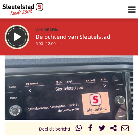
LUISTER LIVE:
De ochtend van Sleutelstad
6.00 - 12.00 uur
STRAKS:
De middag van Sleutelstad
12.00 - 18.00 uur
uur 1 van 0
Vorig uur
Volgend uur
Inklappen
Deel dit bericht!