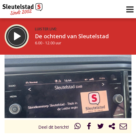
LUISTER LIVE:
De ochtend van Sleutelstad
6.00 - 12.00 uur
STRAKS:
De middag van Sleutelstad
12.00 - 19.00 uur
uur 1 van 0
Vorig uur
Volgend uur
Inklappen
Deel dit bericht!