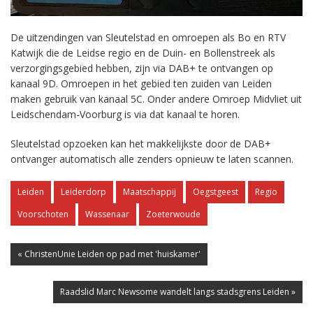
De uitzendingen van Sleutelstad en omroepen als Bo en RTV
Katwijk die de Leidse regio en de Duin- en Bollenstreek als
verzorgingsgebied hebben, zijn via DAB+ te ontvangen op
kanaal 9D. Omroepen in het gebied ten zuiden van Leiden
maken gebruik van kanaal 5C. Onder andere Omroep Midvliet uit
Leidschendam-Voorburg is via dat kanaal te horen.
Sleutelstad opzoeken kan het makkelijkste door de DAB+
ontvanger automatisch alle zenders opnieuw te laten scannen.
Leiden
Leiderdorp
Maatschappij
Oegstgeest
Regio
Voorschoten
Wassenaar
Zoeterwoude
« ChristenUnie Leiden op pad met 'huiskamer'
Raadslid Marc Newsome wandelt langs stadsgrens Leiden »