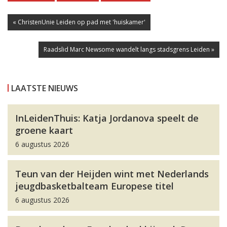
« ChristenUnie Leiden op pad met 'huiskamer'
Raadslid Marc Newsome wandelt langs stadsgrens Leiden »
LAATSTE NIEUWS
InLeidenThuis: Katja Jordanova speelt de
groene kaart
6 augustus 2026
Teun van der Heijden wint met Nederlands
jeugdbasketbalteam Europese titel
6 augustus 2026