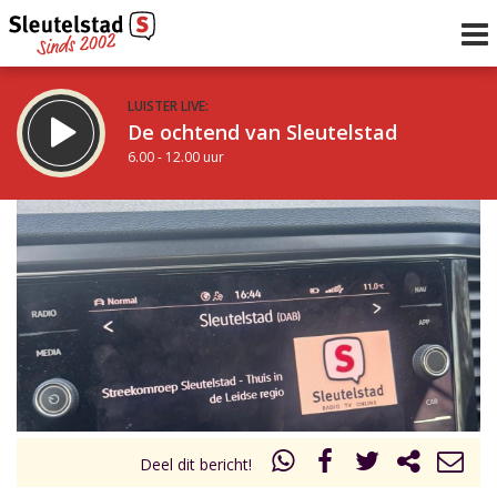
LUISTER LIVE:
De ochtend van Sleutelstad
6.00 - 12.00 uur
STRAKS:
De middag van Sleutelstad
12.00 - 18.00 uur
uur 1 van 0
Vorig uur
Volgend uur
Inklappen
Deel dit bericht!