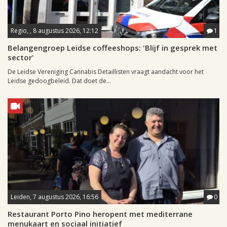
Regio, , 8 augustus 2026, 12:12
1
Belangengroep Leidse coffeeshops: 'Blijf in gesprek met
sector'
De Leidse Vereniging Cannabis Detaillisten vraagt aandacht voor het
Leidse gedoogbeleid. Dat doet de...
Leiden, 7 augustus 2026, 16:56
0
Restaurant Porto Pino heropent met mediterrane
menukaart en sociaal initiatief