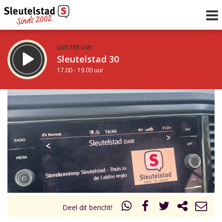
LUISTER LIVE:
Sleutelstad 30
17.00 - 19.00 uur
STRAKS:
De avond van Sleutelstad
19.00 - 0.00 uur
uur 1 van 0
Vorig uur
Volgend uur
Inklappen
Deel dit bericht!