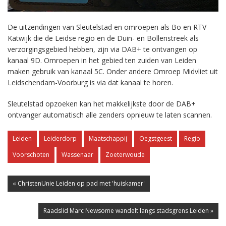
De uitzendingen van Sleutelstad en omroepen als Bo en RTV
Katwijk die de Leidse regio en de Duin- en Bollenstreek als
verzorgingsgebied hebben, zijn via DAB+ te ontvangen op
kanaal 9D. Omroepen in het gebied ten zuiden van Leiden
maken gebruik van kanaal 5C. Onder andere Omroep Midvliet uit
Leidschendam-Voorburg is via dat kanaal te horen.
Sleutelstad opzoeken kan het makkelijkste door de DAB+
ontvanger automatisch alle zenders opnieuw te laten scannen.
Leiden
Leiderdorp
Maatschappij
Oegstgeest
Regio
Voorschoten
Wassenaar
Zoeterwoude
« ChristenUnie Leiden op pad met 'huiskamer'
Raadslid Marc Newsome wandelt langs stadsgrens Leiden »