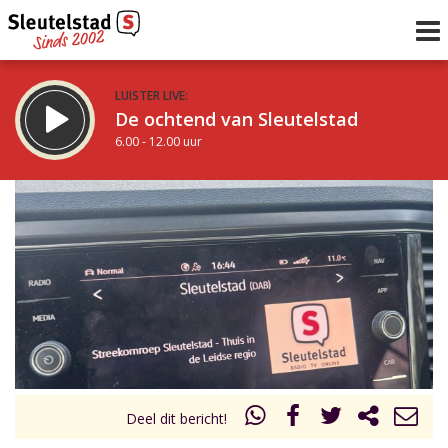
LUISTER LIVE:
De ochtend van Sleutelstad
6.00 - 12.00 uur
STRAKS:
De middag van Sleutelstad
12.00 - 17.00 uur
uur 1 van 0
Vorig uur
Volgend uur
Inklappen
Deel dit bericht!