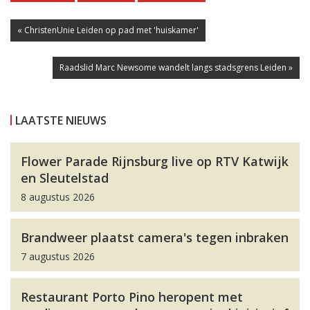
« ChristenUnie Leiden op pad met 'huiskamer'
Raadslid Marc Newsome wandelt langs stadsgrens Leiden »
LAATSTE NIEUWS
Flower Parade Rijnsburg live op RTV Katwijk
en Sleutelstad
8 augustus 2026
Brandweer plaatst camera's tegen inbraken
7 augustus 2026
Restaurant Porto Pino heropent met