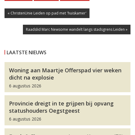
« ChristenUnie Leiden op pad met 'huiskamer'
Raadslid Marc Newsome wandelt langs stadsgrens Leiden »
LAATSTE NIEUWS
Woning aan Maartje Offerspad vier weken
dicht na explosie
6 augustus 2026
Provincie dreigt in te grijpen bij opvang
statushouders Oegstgeest
6 augustus 2026