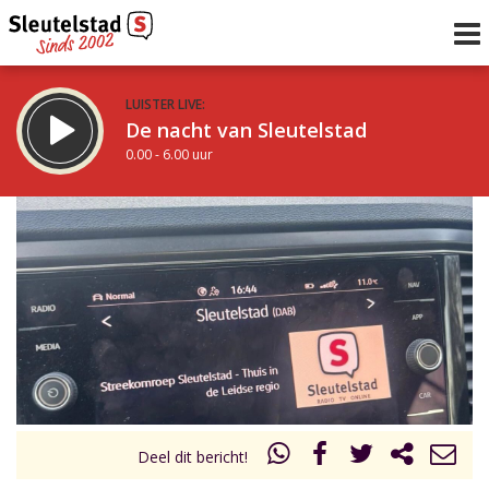
LUISTER LIVE:
De nacht van Sleutelstad
0.00 - 6.00 uur
STRAKS:
De ochtend van Sleutelstad
6.00 - 12.00 uur
uur 1 van 0
Vorig uur
Volgend uur
Inklappen
Deel dit bericht!