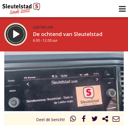
LUISTER LIVE:
De ochtend van Sleutelstad
6.00 - 12.00 uur
STRAKS:
De middag van Sleutelstad
12.00 - 19.00 uur
uur 1 van 0
Vorig uur
Volgend uur
Inklappen
Deel dit bericht!