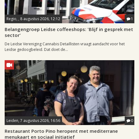
Regio, , 8 augustus 2026, 12:12
1
Belangengroep Leidse coffeeshops: 'Blijf in gesprek met
sector'
De Leidse Vereniging Cannabis Detaillisten vraagt aandacht voor het
Leidse gedoogbeleid. Dat doet de...
Leiden, 7 augustus 2026, 16:56
0
Restaurant Porto Pino heropent met mediterrane
menukaart en sociaal initiatief