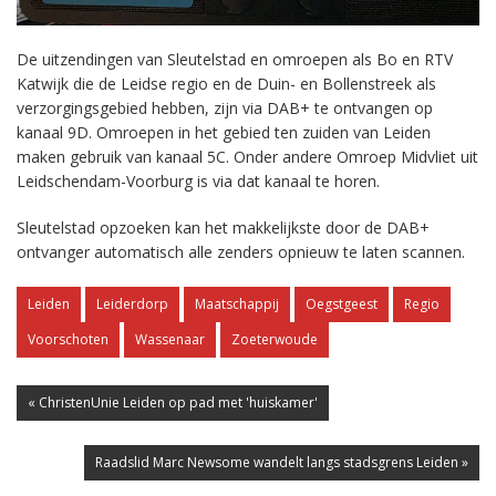
De uitzendingen van Sleutelstad en omroepen als Bo en RTV
Katwijk die de Leidse regio en de Duin- en Bollenstreek als
verzorgingsgebied hebben, zijn via DAB+ te ontvangen op
kanaal 9D. Omroepen in het gebied ten zuiden van Leiden
maken gebruik van kanaal 5C. Onder andere Omroep Midvliet uit
Leidschendam-Voorburg is via dat kanaal te horen.
Sleutelstad opzoeken kan het makkelijkste door de DAB+
ontvanger automatisch alle zenders opnieuw te laten scannen.
Leiden
Leiderdorp
Maatschappij
Oegstgeest
Regio
Voorschoten
Wassenaar
Zoeterwoude
« ChristenUnie Leiden op pad met 'huiskamer'
Raadslid Marc Newsome wandelt langs stadsgrens Leiden »