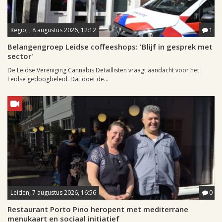
Regio, , 8 augustus 2026, 12:12
1
Belangengroep Leidse coffeeshops: 'Blijf in gesprek met
sector'
De Leidse Vereniging Cannabis Detaillisten vraagt aandacht voor het
Leidse gedoogbeleid. Dat doet de...
Leiden, 7 augustus 2026, 16:56
0
Restaurant Porto Pino heropent met mediterrane
menukaart en sociaal initiatief