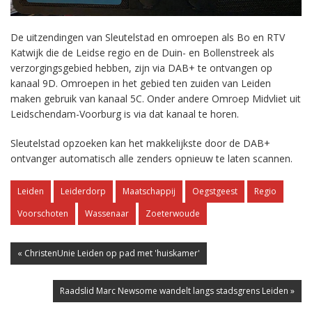
De uitzendingen van Sleutelstad en omroepen als Bo en RTV
Katwijk die de Leidse regio en de Duin- en Bollenstreek als
verzorgingsgebied hebben, zijn via DAB+ te ontvangen op
kanaal 9D. Omroepen in het gebied ten zuiden van Leiden
maken gebruik van kanaal 5C. Onder andere Omroep Midvliet uit
Leidschendam-Voorburg is via dat kanaal te horen.
Sleutelstad opzoeken kan het makkelijkste door de DAB+
ontvanger automatisch alle zenders opnieuw te laten scannen.
Leiden
Leiderdorp
Maatschappij
Oegstgeest
Regio
Voorschoten
Wassenaar
Zoeterwoude
« ChristenUnie Leiden op pad met 'huiskamer'
Raadslid Marc Newsome wandelt langs stadsgrens Leiden »