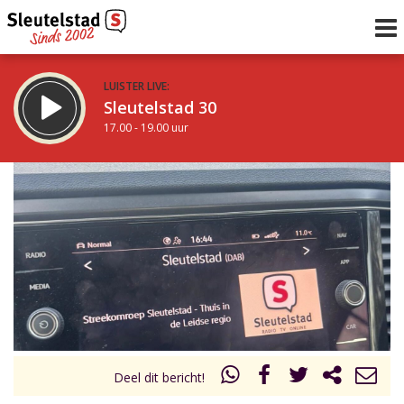
LUISTER LIVE:
Sleutelstad 30
17.00 - 19.00 uur
STRAKS:
De avond van Sleutelstad
19.00 - 0.00 uur
uur 1 van 0
Vorig uur
Volgend uur
Inklappen
Deel dit bericht!