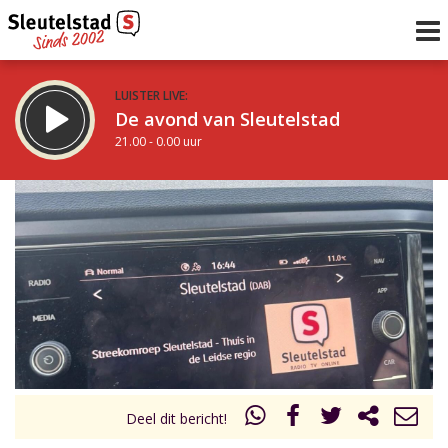
LUISTER LIVE:
De avond van Sleutelstad
21.00 - 0.00 uur
STRAKS:
De nacht van Sleutelstad
0.00 - 6.00 uur
uur 1 van 0
Vorig uur
Volgend uur
Inklappen
Deel dit bericht!