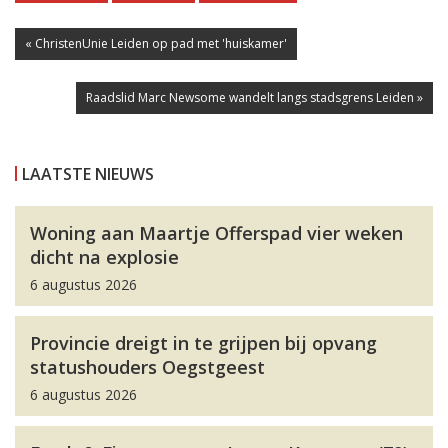
« ChristenUnie Leiden op pad met 'huiskamer'
Raadslid Marc Newsome wandelt langs stadsgrens Leiden »
LAATSTE NIEUWS
Woning aan Maartje Offerspad vier weken
dicht na explosie
6 augustus 2026
Provincie dreigt in te grijpen bij opvang
statushouders Oegstgeest
6 augustus 2026