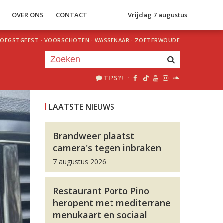
S
OVER ONS
CONTACT
Vrijdag 7 augustus
OEGSTGEEST
·
VOORSCHOTEN
·
WASSENAAR
·
ZOETERWOUDE
TIPS?!
·
Je luistert nu naar
uur 1 van 0
LAATSTE NIEUWS
«
Vorig uur
Volgend uur
»
Brandweer plaatst
camera's tegen inbraken
7 augustus 2026
Restaurant Porto Pino
heropent met mediterrane
menukaart en sociaal