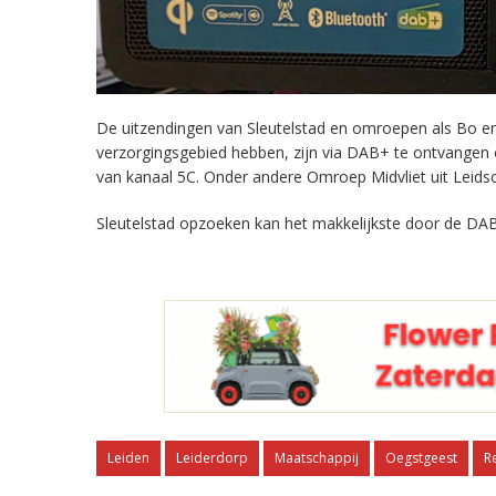
De uitzendingen van Sleutelstad en omroepen als Bo en 
verzorgingsgebied hebben, zijn via DAB+ te ontvangen
van kanaal 5C. Onder andere Omroep Midvliet uit Leids
Sleutelstad opzoeken kan het makkelijkste door de DAB
Leiden
Leiderdorp
Maatschappij
Oegstgeest
R