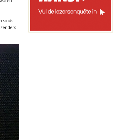
 waren
a sinds
-zenders