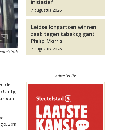
initiatief
7 augustus 2026
Leidse longartsen winnen
zaak tegen tabaksgigant
Philip Morris
7 augustus 2026
leutelstad)
Advertentie
en de
 Unity,
pps voor
ad
gio. Zo’n