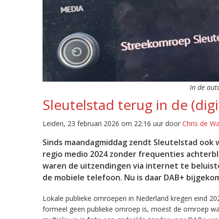
In de aut
Sleutelstad terug in de (digi
Leiden, 23 februari 2026 om 22:16 uur door
Chris de W
Sinds maandagmiddag zendt Sleutelstad ook w
regio medio 2024 zonder frequenties achterb
waren de uitzendingen via internet te beluist
de mobiele telefoon. Nu is daar DAB+ bijgeko
Lokale publieke omroepen in Nederland kregen eind 20
formeel geen publieke omroep is, moest de omroep wacht