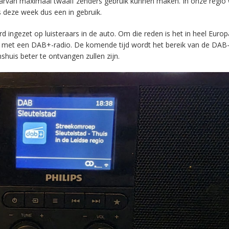
aarvan maximaal twaalf zenders gebruik kunnen maken. In onze regio
s deze week dus een in gebruik.
ingezet op luisteraars in de auto. Om die reden is het in heel Europ
en met een DAB+-radio. De komende tijd wordt het bereik van de DAB
huis beter te ontvangen zullen zijn.