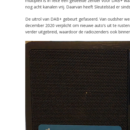
multiplex is in feite een gedeelde zender voor DAB+ w
nog acht kanalen vrij. Daarvan heeft Sleutelstad er sind
De uitrol van DAB+ gebeurt gefaseerd. Van oudsher werd 
december 2020 verplicht om nieuwe auto’s uit te rust
verder uitgebreid, waardoor de radiozenders ook binnens