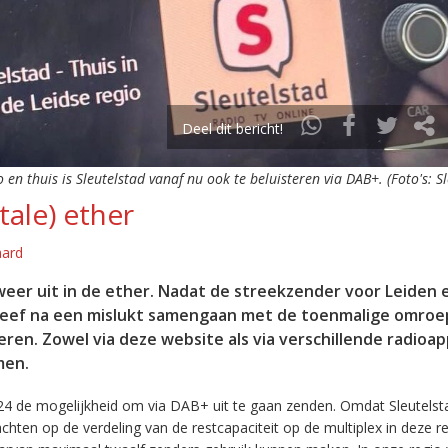
Deel dit bericht!
o en thuis is Sleutelstad vanaf nu ook te beluisteren via DAB+. (Foto's: S
tale) ether
aard
eer uit in de ether. Nadat de streekzender voor Leiden 
leef na een mislukt samengaan met de toenmalige omroep
eren. Zowel via deze website als via verschillende radioa
men.
24 de mogelijkheid om via DAB+ uit te gaan zenden. Omdat Sleutelst
en op de verdeling van de restcapaciteit op de multiplex in deze re