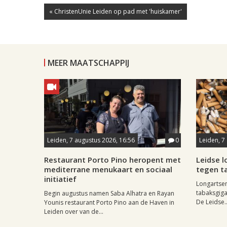
« ChristenUnie Leiden op pad met 'huiskamer'
MEER MAATSCHAPPIJ
Leiden, 7 augustus 2026, 16:56
0
Leiden, 7
Restaurant Porto Pino heropent met
Leidse 
mediterrane menukaart en sociaal
tegen ta
initiatief
Longartse
tabaksgigan
Begin augustus namen Saba Alhatra en Rayan
De Leidse..
Younis restaurant Porto Pino aan de Haven in
Leiden over van de...