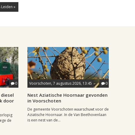
 Leiden »
0
Voorschoten, 7 augustus 2026, 13:45
0
diesel
Nest Aziatische Hoornaar gevonden
jk door
in Voorschoten
De gemeente Voorschoten waarschuwt voor de
Aziatische Hoornaar. In de Van Beethovenlaan
oorlopig
is een nest van de...
wege de