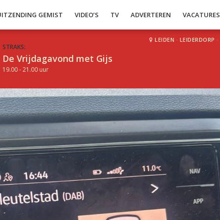
UITZENDING GEMIST
VIDEO’S
TV
ADVERTEREN
VACATURE
LEIDEN
·
LEIDERDORP
·
STRAKS:
De Vrijdagavond met Gijs
19.00 - 21.00 uur