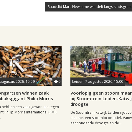
Raadslid Marc Newsome wandelt langs stadsgrens
 augustus 2026, 15:59
0
Leiden, 7 augustus 2026, 15:00
longartsen winnen zaak
Voorlopig geen stoom maar 
baksgigant Philip Morris
bij Stoomtrein Leiden-Katwi
droogte
n hebben een zaak gewonnen tegen
t Philip Morris International (PMI).
De Stoomtrein Katwijk Leiden rijdt v
.
niet met een stoomlocomotief. Van
aanhoudende droogte en de...