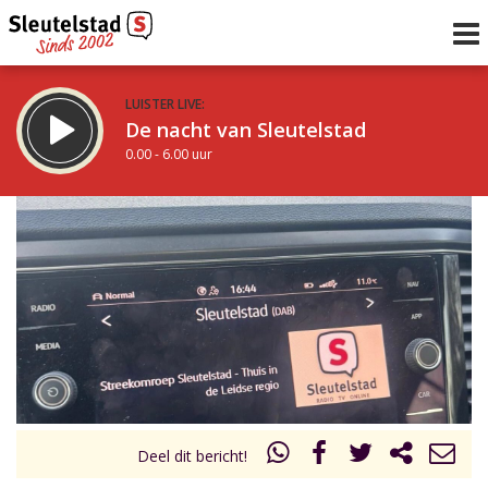
LUISTER LIVE:
De nacht van Sleutelstad
0.00 - 6.00 uur
STRAKS:
De ochtend van Sleutelstad
6.00 - 12.00 uur
uur 1 van 0
Vorig uur
Volgend uur
Inklappen
Deel dit bericht!