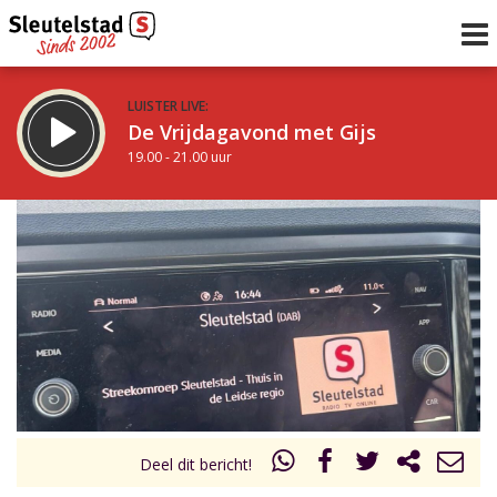
LUISTER LIVE:
De Vrijdagavond met Gijs
19.00 - 21.00 uur
STRAKS:
De avond van Sleutelstad
21.00 - 0.00 uur
uur 1 van 0
Vorig uur
Volgend uur
Inklappen
Deel dit bericht!