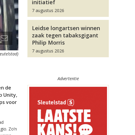
initiatief
7 augustus 2026
Leidse longartsen winnen
zaak tegen tabaksgigant
Philip Morris
7 augustus 2026
leutelstad)
Advertentie
en de
 Unity,
pps voor
ad
gio. Zo’n