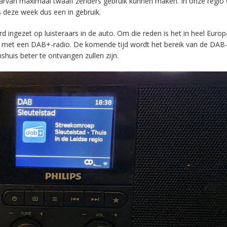
aarvan maximaal twaalf zenders gebruik kunnen maken. In onze regio
s deze week dus een in gebruik.
ingezet op luisteraars in de auto. Om die reden is het in heel Europ
en met een DAB+-radio. De komende tijd wordt het bereik van de DAB
huis beter te ontvangen zullen zijn.