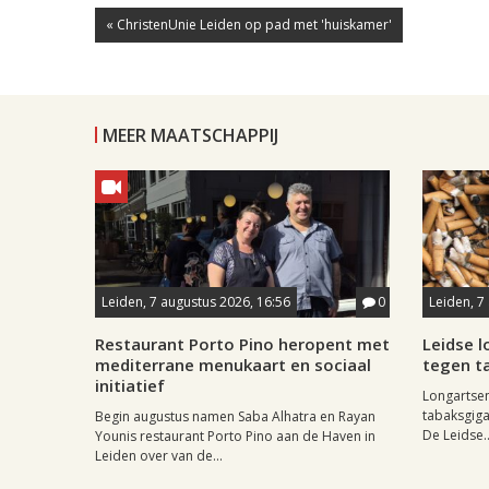
« ChristenUnie Leiden op pad met 'huiskamer'
MEER MAATSCHAPPIJ
Leiden, 7 augustus 2026, 16:56
0
Leiden, 7
Restaurant Porto Pino heropent met
Leidse 
mediterrane menukaart en sociaal
tegen ta
initiatief
Longartse
tabaksgigan
Begin augustus namen Saba Alhatra en Rayan
De Leidse..
Younis restaurant Porto Pino aan de Haven in
Leiden over van de...