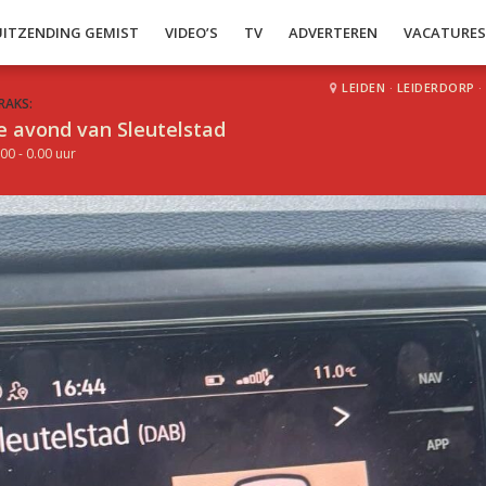
UITZENDING GEMIST
VIDEO’S
TV
ADVERTEREN
VACATURE
LEIDEN
·
LEIDERDORP
·
RAKS:
e avond van Sleutelstad
00 - 0.00 uur