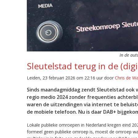
In de aut
Sleutelstad terug in de (digi
Leiden, 23 februari 2026 om 22:16 uur door
Chris de W
Sinds maandagmiddag zendt Sleutelstad ook w
regio medio 2024 zonder frequenties achterb
waren de uitzendingen via internet te beluist
de mobiele telefoon. Nu is daar DAB+ bijgeko
Lokale publieke omroepen in Nederland kregen eind 20
formeel geen publieke omroep is, moest de omroep wacht