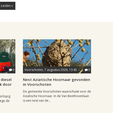
 Leiden »
0
Voorschoten, 7 augustus 2026, 13:45
0
diesel
Nest Aziatische Hoornaar gevonden
jk door
in Voorschoten
De gemeente Voorschoten waarschuwt voor de
Aziatische Hoornaar. In de Van Beethovenlaan
oorlopig
is een nest van de...
wege de