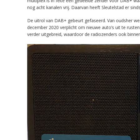
multiplex is in feite een gedeelde zender voor DAB+ w
nog acht kanalen vrij. Daarvan heeft Sleutelstad er sind
De uitrol van DAB+ gebeurt gefaseerd. Van oudsher werd 
december 2020 verplicht om nieuwe auto’s uit te rust
verder uitgebreid, waardoor de radiozenders ook binnens