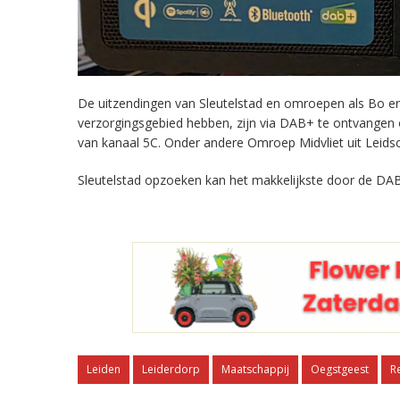
De uitzendingen van Sleutelstad en omroepen als Bo en 
verzorgingsgebied hebben, zijn via DAB+ te ontvangen
van kanaal 5C. Onder andere Omroep Midvliet uit Leids
Sleutelstad opzoeken kan het makkelijkste door de DAB
Leiden
Leiderdorp
Maatschappij
Oegstgeest
R