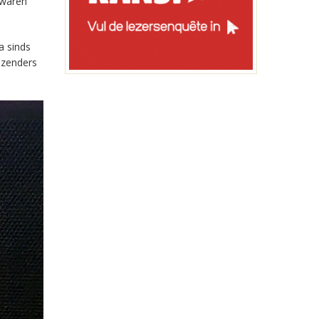
 waren
a sinds
-zenders