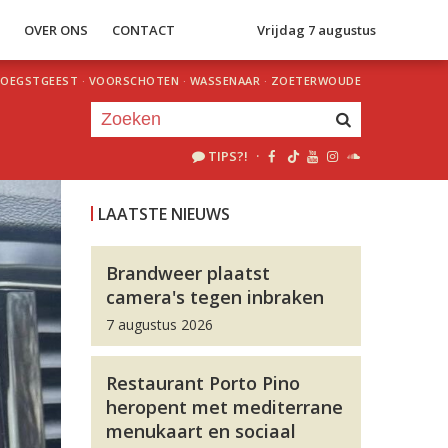
S
OVER ONS
CONTACT
Vrijdag 7 augustus
OEGSTGEEST
·
VOORSCHOTEN
·
WASSENAAR
·
ZOETERWOUDE
TIPS?!
·
Je luistert nu naar
uur 1 van 0
LAATSTE NIEUWS
«
Vorig uur
Volgend uur
»
Brandweer plaatst
camera's tegen inbraken
7 augustus 2026
Restaurant Porto Pino
heropent met mediterrane
menukaart en sociaal