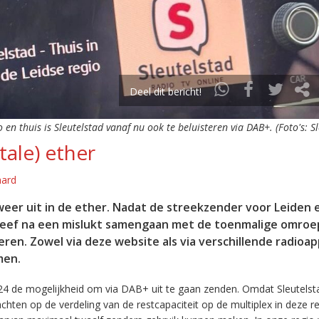
Deel dit bericht!
o en thuis is Sleutelstad vanaf nu ook te beluisteren via DAB+. (Foto's: S
tale) ether
aard
eer uit in de ether. Nadat de streekzender voor Leiden 
leef na een mislukt samengaan met de toenmalige omroep
eren. Zowel via deze website als via verschillende radioa
men.
24 de mogelijkheid om via DAB+ uit te gaan zenden. Omdat Sleutelst
en op de verdeling van de restcapaciteit op de multiplex in deze re