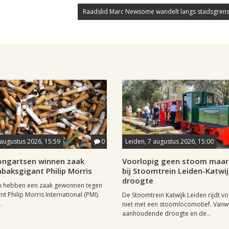
Raadslid Marc Newsome wandelt langs stadsgrens
 augustus 2026, 15:59
0
Leiden, 7 augustus 2026, 15:00
longartsen winnen zaak
Voorlopig geen stoom maar 
baksgigant Philip Morris
bij Stoomtrein Leiden-Katwi
droogte
n hebben een zaak gewonnen tegen
t Philip Morris International (PMI).
De Stoomtrein Katwijk Leiden rijdt v
.
niet met een stoomlocomotief. Van
aanhoudende droogte en de...