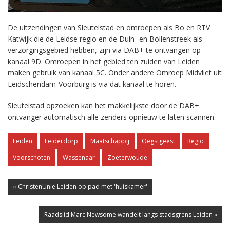
De uitzendingen van Sleutelstad en omroepen als Bo en RTV
Katwijk die de Leidse regio en de Duin- en Bollenstreek als
verzorgingsgebied hebben, zijn via DAB+ te ontvangen op
kanaal 9D. Omroepen in het gebied ten zuiden van Leiden
maken gebruik van kanaal 5C. Onder andere Omroep Midvliet uit
Leidschendam-Voorburg is via dat kanaal te horen.
Sleutelstad opzoeken kan het makkelijkste door de DAB+
ontvanger automatisch alle zenders opnieuw te laten scannen.
Leiden
Leiderdorp
Maatschappij
Oegstgeest
Regio
Voorschoten
Wassenaar
Zoeterwoude
« ChristenUnie Leiden op pad met 'huiskamer'
Raadslid Marc Newsome wandelt langs stadsgrens Leiden »