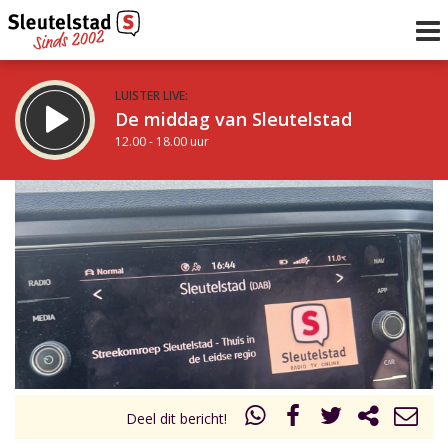
LUISTER LIVE:
De middag van Sleutelstad
12.00 - 18.00 uur
STRAKS:
De avond van Sleutelstad
18.00 - 21.00 uur
uur 1 van 0
Vorig uur
Volgend uur
Inklappen
Deel dit bericht!