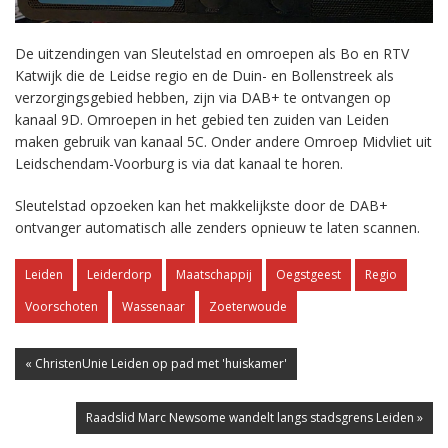
De uitzendingen van Sleutelstad en omroepen als Bo en RTV
Katwijk die de Leidse regio en de Duin- en Bollenstreek als
verzorgingsgebied hebben, zijn via DAB+ te ontvangen op
kanaal 9D. Omroepen in het gebied ten zuiden van Leiden
maken gebruik van kanaal 5C. Onder andere Omroep Midvliet uit
Leidschendam-Voorburg is via dat kanaal te horen.
Sleutelstad opzoeken kan het makkelijkste door de DAB+
ontvanger automatisch alle zenders opnieuw te laten scannen.
Leiden
Leiderdorp
Maatschappij
Oegstgeest
Regio
Voorschoten
Wassenaar
Zoeterwoude
« ChristenUnie Leiden op pad met 'huiskamer'
Raadslid Marc Newsome wandelt langs stadsgrens Leiden »