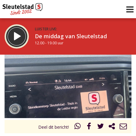
LUISTER LIVE:
De middag van Sleutelstad
12.00 - 19.00 uur
STRAKS:
De avond van Sleutelstad
19.00 - 22.00 uur
uur 1 van 0
Vorig uur
Volgend uur
Inklappen
Deel dit bericht!