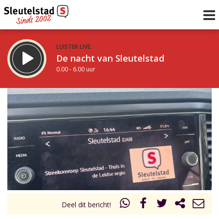
LUISTER LIVE:
De nacht van Sleutelstad
0.00 - 6.00 uur
STRAKS:
De ochtend van Sleutelstad
6.00 - 12.00 uur
uur 1 van 0
Vorig uur
Volgend uur
Inklappen
Deel dit bericht!