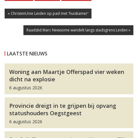
« ChristenUnie Leiden op pad met 'huiskamer'
Raadslid Marc Newsome wandelt langs stadsgrens Leiden »
LAATSTE NIEUWS
Woning aan Maartje Offerspad vier weken
dicht na explosie
6 augustus 2026
Provincie dreigt in te grijpen bij opvang
statushouders Oegstgeest
6 augustus 2026