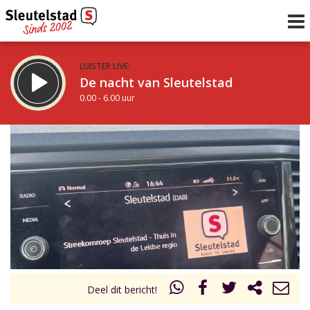
LUISTER LIVE:
De nacht van Sleutelstad
0.00 - 6.00 uur
STRAKS:
De ochtend van Sleutelstad
6.00 - 12.00 uur
uur 1 van 0
Vorig uur
Volgend uur
Inklappen
Deel dit bericht!