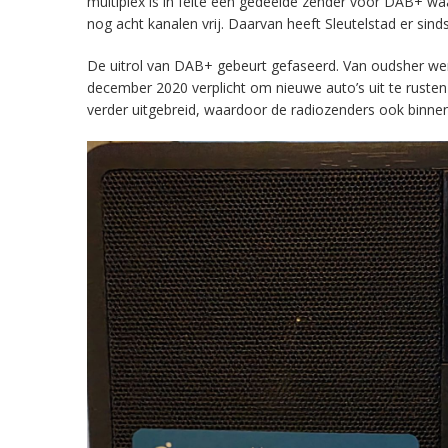
multiplex is in feite een gedeelde zender voor DAB+ w
nog acht kanalen vrij. Daarvan heeft Sleutelstad er sind
De uitrol van DAB+ gebeurt gefaseerd. Van oudsher werd 
december 2020 verplicht om nieuwe auto’s uit te rust
verder uitgebreid, waardoor de radiozenders ook binnens