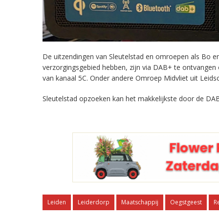
De uitzendingen van Sleutelstad en omroepen als Bo en 
verzorgingsgebied hebben, zijn via DAB+ te ontvangen
van kanaal 5C. Onder andere Omroep Midvliet uit Leids
Sleutelstad opzoeken kan het makkelijkste door de DAB
Leiden
Leiderdorp
Maatschappij
Oegstgeest
R