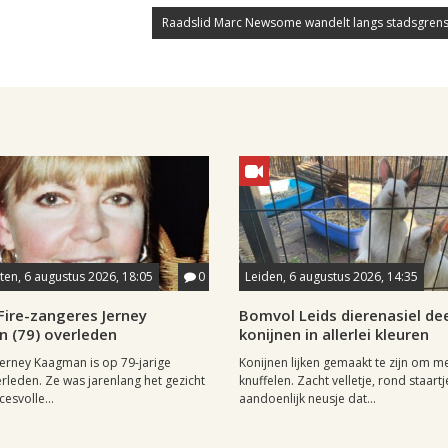
Raadslid Marc Newsome wandelt langs stadsgrens
en, 6 augustus 2026, 18:05
0
Leiden, 6 augustus 2026, 14:35
Fire-zangeres Jerney
Bomvol Leids dierenasiel dee
 (79) overleden
konijnen in allerlei kleuren
erney Kaagman is op 79-jarige
Konijnen lijken gemaakt te zijn om m
erleden. Ze was jarenlang het gezicht
knuffelen. Zacht velletje, rond staartj
esvolle...
aandoenlijk neusje dat...