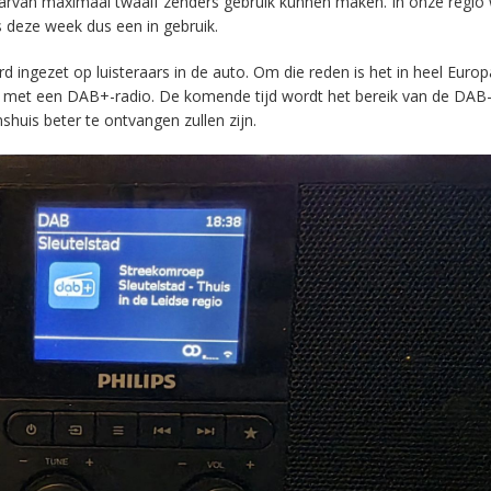
aarvan maximaal twaalf zenders gebruik kunnen maken. In onze regio
s deze week dus een in gebruik.
ingezet op luisteraars in de auto. Om die reden is het in heel Europ
en met een DAB+-radio. De komende tijd wordt het bereik van de DAB
huis beter te ontvangen zullen zijn.