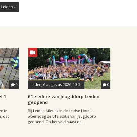
 Leiden »
0
Leiden, 6 augustus 2026, 13:54
0
l 1:
61e editie van Jeugddorp Leiden
geopend
ee te
Bij Leiden Atletiek in de Leidse Hout is
e, dat
woensdag de 61e editie van Jeugddorp
geopend. Op het veld naast de...