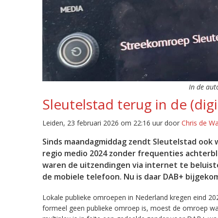
In de aut
Sleutelstad terug in de (digi
Leiden, 23 februari 2026 om 22:16 uur door
Chris de W
Sinds maandagmiddag zendt Sleutelstad ook w
regio medio 2024 zonder frequenties achterb
waren de uitzendingen via internet te beluist
de mobiele telefoon. Nu is daar DAB+ bijgeko
Lokale publieke omroepen in Nederland kregen eind 20
formeel geen publieke omroep is, moest de omroep wacht