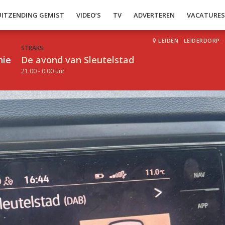
UITZENDING GEMIST
VIDEO’S
TV
ADVERTEREN
VACATURE
LEIDEN
·
LEIDERDORP
·
STRAKS:
hie
De avond van Sleutelstad
21.00 - 0.00 uur