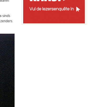
 waren
a sinds
-zenders