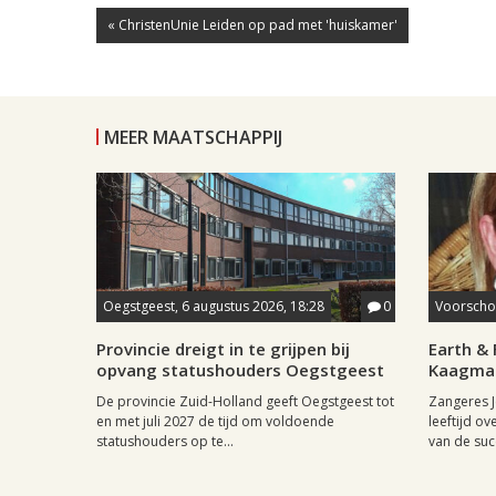
« ChristenUnie Leiden op pad met 'huiskamer'
MEER MAATSCHAPPIJ
Oegstgeest, 6 augustus 2026, 18:28
0
Voorschot
Provincie dreigt in te grijpen bij
Earth & 
opvang statushouders Oegstgeest
Kaagman
De provincie Zuid-Holland geeft Oegstgeest tot
Zangeres J
en met juli 2027 de tijd om voldoende
leeftijd ov
statushouders op te...
van de succ