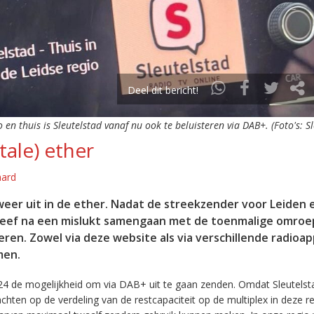
Deel dit bericht!
o en thuis is Sleutelstad vanaf nu ook te beluisteren via DAB+. (Foto's: S
tale) ether
aard
eer uit in de ether. Nadat de streekzender voor Leiden 
leef na een mislukt samengaan met de toenmalige omroep
eren. Zowel via deze website als via verschillende radioa
men.
24 de mogelijkheid om via DAB+ uit te gaan zenden. Omdat Sleutelst
en op de verdeling van de restcapaciteit op de multiplex in deze re