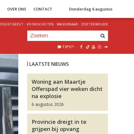
S
OVER ONS
CONTACT
Donderdag 6 augustus
OEGSTGEEST
·
VOORSCHOTEN
·
WASSENAAR
·
ZOETERWOUDE
TIPS?!
·
Je luistert nu naar
uur 1 van 0
LAATSTE NIEUWS
«
Vorig uur
Volgend uur
»
Woning aan Maartje
Offerspad vier weken dicht
na explosie
6 augustus 2026
Provincie dreigt in te
grijpen bij opvang