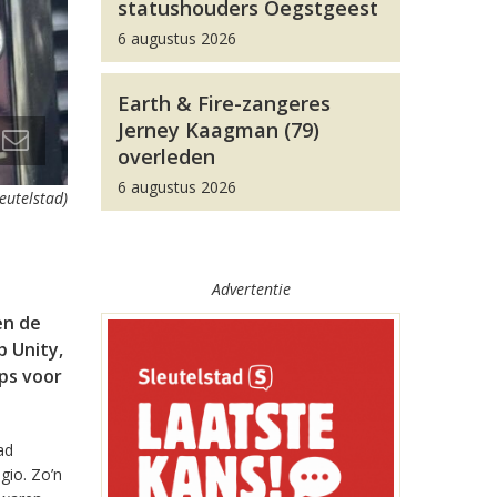
statushouders Oegstgeest
6 augustus 2026
Earth & Fire-zangeres
Jerney Kaagman (79)
overleden
6 augustus 2026
leutelstad)
Advertentie
en de
 Unity,
pps voor
ad
gio. Zo’n