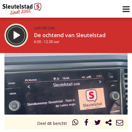
LUISTER LIVE:
De ochtend van Sleutelstad
6.00 - 12.00 uur
STRAKS:
De middag van Sleutelstad
12.00 - 17.00 uur
uur 1 van 0
Vorig uur
Volgend uur
Inklappen
Deel dit bericht!