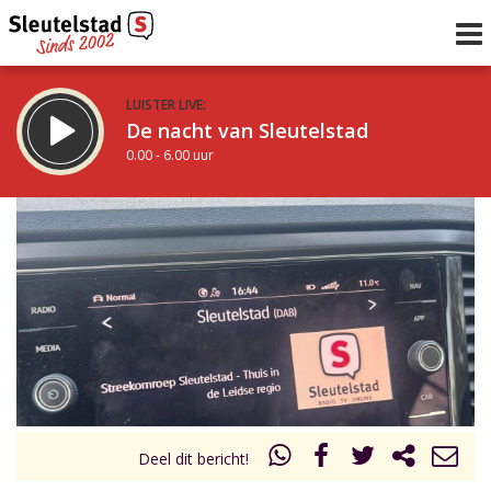
LUISTER LIVE:
De nacht van Sleutelstad
0.00 - 6.00 uur
STRAKS:
De ochtend van Sleutelstad
6.00 - 12.00 uur
uur 1 van 0
Vorig uur
Volgend uur
Inklappen
Deel dit bericht!