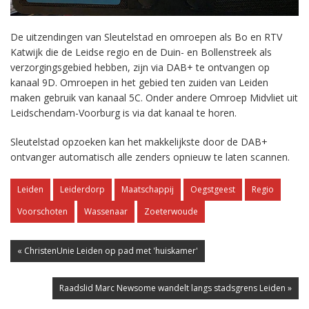
De uitzendingen van Sleutelstad en omroepen als Bo en RTV
Katwijk die de Leidse regio en de Duin- en Bollenstreek als
verzorgingsgebied hebben, zijn via DAB+ te ontvangen op
kanaal 9D. Omroepen in het gebied ten zuiden van Leiden
maken gebruik van kanaal 5C. Onder andere Omroep Midvliet uit
Leidschendam-Voorburg is via dat kanaal te horen.
Sleutelstad opzoeken kan het makkelijkste door de DAB+
ontvanger automatisch alle zenders opnieuw te laten scannen.
Leiden
Leiderdorp
Maatschappij
Oegstgeest
Regio
Voorschoten
Wassenaar
Zoeterwoude
« ChristenUnie Leiden op pad met 'huiskamer'
Raadslid Marc Newsome wandelt langs stadsgrens Leiden »