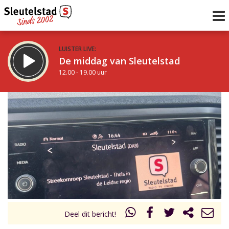
LUISTER LIVE:
De middag van Sleutelstad
12.00 - 19.00 uur
STRAKS:
De avond van Sleutelstad
19.00 - 22.00 uur
uur 1 van 0
Vorig uur
Volgend uur
Inklappen
Deel dit bericht!