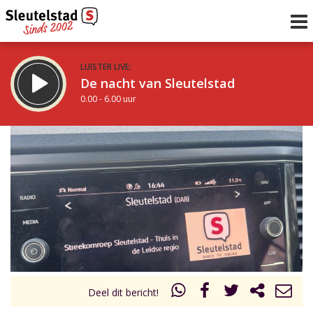
LUISTER LIVE:
De nacht van Sleutelstad
0.00 - 6.00 uur
STRAKS:
De ochtend van Sleutelstad
6.00 - 12.00 uur
uur 1 van 0
Vorig uur
Volgend uur
Inklappen
Deel dit bericht!