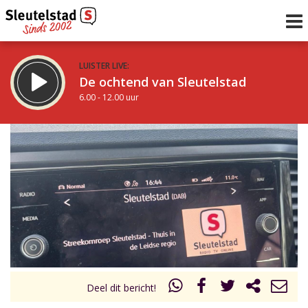
LUISTER LIVE:
De ochtend van Sleutelstad
6.00 - 12.00 uur
STRAKS:
De middag van Sleutelstad
12.00 - 19.00 uur
uur 1 van 0
Vorig uur
Volgend uur
Inklappen
Deel dit bericht!