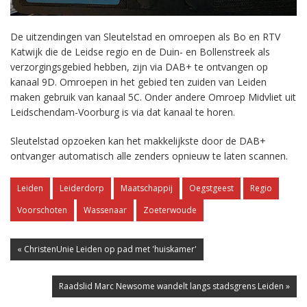
De uitzendingen van Sleutelstad en omroepen als Bo en RTV
Katwijk die de Leidse regio en de Duin- en Bollenstreek als
verzorgingsgebied hebben, zijn via DAB+ te ontvangen op
kanaal 9D. Omroepen in het gebied ten zuiden van Leiden
maken gebruik van kanaal 5C. Onder andere Omroep Midvliet uit
Leidschendam-Voorburg is via dat kanaal te horen.
Sleutelstad opzoeken kan het makkelijkste door de DAB+
ontvanger automatisch alle zenders opnieuw te laten scannen.
Leiden
Leiderdorp
Maatschappij
Oegstgeest
Regio
Voorschoten
Wassenaar
Zoeterwoude
« ChristenUnie Leiden op pad met 'huiskamer'
Raadslid Marc Newsome wandelt langs stadsgrens Leiden »