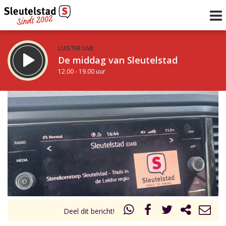
LUISTER LIVE:
De middag van Sleutelstad
12.00 - 19.00 uur
STRAKS:
De avond van Sleutelstad
19.00 - 22.00 uur
uur 1 van 0
Vorig uur
Volgend uur
Inklappen
Deel dit bericht!