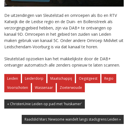
De uitzendingen van Sleutelstad en omroepen als Bo en RTV
Katwijk die de Leidse regio en de Duin- en Bollenstreek als
verzorgingsgebied hebben, zijn via DAB+ te ontvangen op
kanaal 9D. Omroepen in het gebied ten zuiden van Leiden
maken gebruik van kanaal 5C. Onder andere Omroep Midvliet uit
Leidschendam-Voorburg is via dat kanaal te horen.
Sleutelstad opzoeken kan het makkelijkste door de DAB+
ontvanger automatisch alle zenders opnieuw te laten scannen.
Leiden
Leiderdorp
Maatschappij
Oegstgeest
Regio
Voorschoten
Wassenaar
Zoeterwoude
« ChristenUnie Leiden op pad met 'huiskamer'
Raadslid Marc Newsome wandelt langs stadsgrens Leiden »