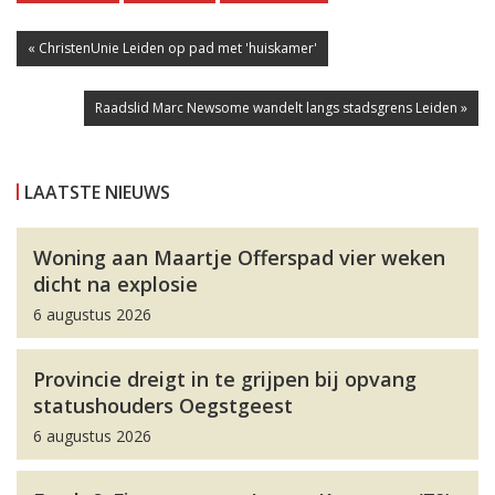
« ChristenUnie Leiden op pad met 'huiskamer'
Raadslid Marc Newsome wandelt langs stadsgrens Leiden »
LAATSTE NIEUWS
Woning aan Maartje Offerspad vier weken
dicht na explosie
6 augustus 2026
Provincie dreigt in te grijpen bij opvang
statushouders Oegstgeest
6 augustus 2026