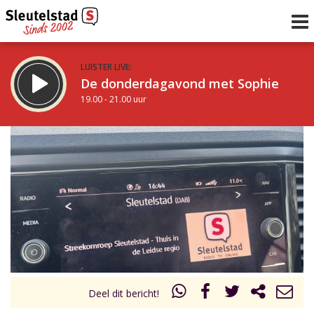
LUISTER LIVE:
De donderdagavond met Sophie
19.00 - 21.00 uur
STRAKS:
De avond van Sleutelstad
21.00 - 0.00 uur
uur 1 van 0
Vorig uur
Volgend uur
Inklappen
Deel dit bericht!