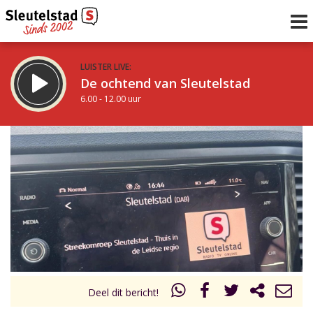
LUISTER LIVE:
De ochtend van Sleutelstad
6.00 - 12.00 uur
STRAKS:
De middag van Sleutelstad
12.00 - 17.00 uur
uur 1 van 0
Vorig uur
Volgend uur
Inklappen
Deel dit bericht!