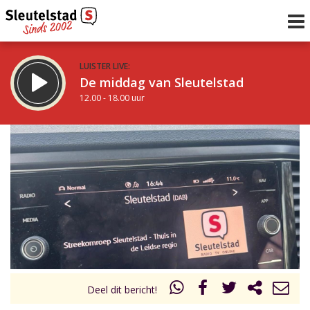
LUISTER LIVE:
De middag van Sleutelstad
12.00 - 18.00 uur
STRAKS:
De avond van Sleutelstad
18.00 - 19.00 uur
uur 1 van 0
Vorig uur
Volgend uur
Inklappen
Deel dit bericht!