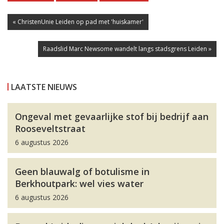
« ChristenUnie Leiden op pad met 'huiskamer'
Raadslid Marc Newsome wandelt langs stadsgrens Leiden »
LAATSTE NIEUWS
Ongeval met gevaarlijke stof bij bedrijf aan
Rooseveltstraat
6 augustus 2026
Geen blauwalg of botulisme in
Berkhoutpark: wel vies water
6 augustus 2026