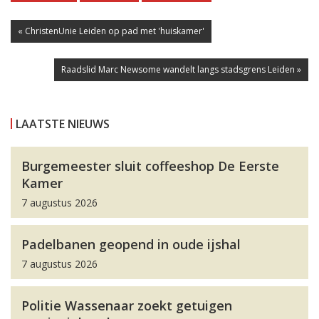
« ChristenUnie Leiden op pad met 'huiskamer'
Raadslid Marc Newsome wandelt langs stadsgrens Leiden »
LAATSTE NIEUWS
Burgemeester sluit coffeeshop De Eerste
Kamer
7 augustus 2026
Padelbanen geopend in oude ijshal
7 augustus 2026
Politie Wassenaar zoekt getuigen