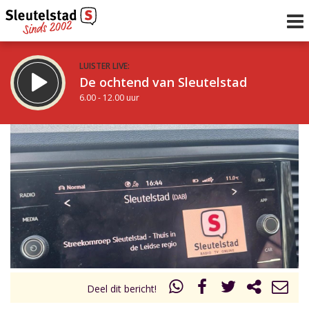
LUISTER LIVE:
De ochtend van Sleutelstad
6.00 - 12.00 uur
STRAKS:
De middag van Sleutelstad
12.00 - 18.00 uur
uur 1 van 0
Vorig uur
Volgend uur
Inklappen
Deel dit bericht!