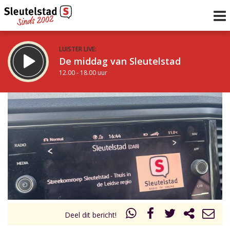
LUISTER LIVE:
De middag van Sleutelstad
12.00 - 18.00 uur
STRAKS:
De vrijdagavond met Keanu
18.00 - 19.00 uur
uur 1 van 0
Vorig uur
Volgend uur
Inklappen
Deel dit bericht!