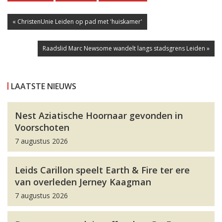
« ChristenUnie Leiden op pad met 'huiskamer'
Raadslid Marc Newsome wandelt langs stadsgrens Leiden »
LAATSTE NIEUWS
Nest Aziatische Hoornaar gevonden in
Voorschoten
7 augustus 2026
Leids Carillon speelt Earth & Fire ter ere
van overleden Jerney Kaagman
7 augustus 2026